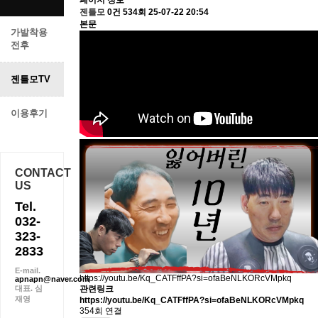
페이지 정보
젠틀모
0건
534회
25-07-22 20:54
본문
가발착용
전후
젠틀모TV
이용후기
CONTACT
US
Tel.
032-
323-
2833
E-mail.
https://youtu.be/Kq_CATFffPA?si=ofaBeNLKORcVMpkq
apnapn@naver.com
대표. 심
관련링크
재영
https://youtu.be/Kq_CATFffPA?si=ofaBeNLKORcVMpkq
354회 연결