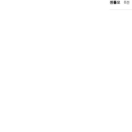
젠틀모
0건