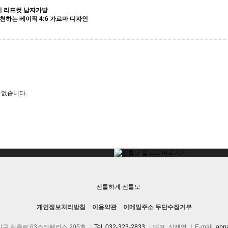
미 리프컷 남자가발
천하는 베이직 4:6 가르마 디자인
 없습니다.
개인정보처리방침
이용약관
이메일주소 무단수집거부
구 길주로 63스타팰리스 205호
|
Tel. 032-323-2833
|
대표. 심재영
|
E-mail.
apn