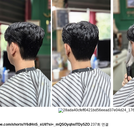
tube.com/shorts/Y6dHnS_sUiI?si=_mQSOyqhsITDy5ZO
237회 연결