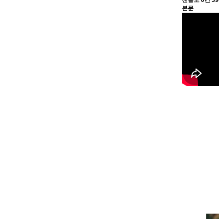
젠틀모
0건
3
본문